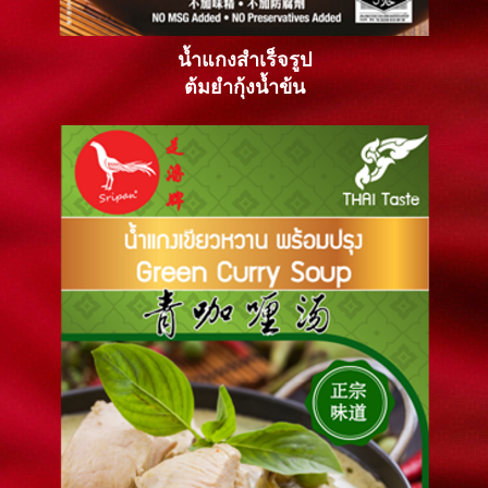
น้ำแกงสำเร็จรูป
ต้มยำกุ้งน้ำข้น