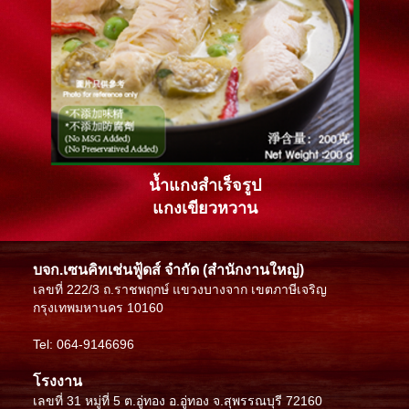
น้ำแกงสำเร็จรูป
แกงเขียวหวาน
บจก.เซนคิทเช่นฟู้ดส์ จำกัด (สำนักงานใหญ่)
เลขที่ 222/3 ถ.ราชพฤกษ์ แขวงบางจาก เขตภาษีเจริญ
กรุงเทพมหานคร 10160
Te
l:
064-9146696
โรงงาน
เลขที่ 31 หมู่ที่ 5 ต.อู่ทอง อ.อู่ทอง จ.สุพรรณบุรี 72160