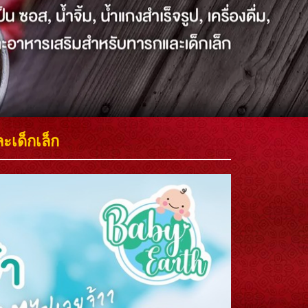
เด็กเล็ก