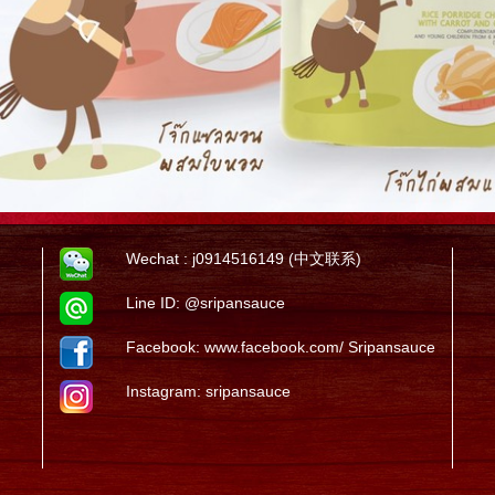
Wechat : j0914516149 (中文
联系
)
Line ID:
@sripansauce
Facebook:
www.facebook.com/ Sripansauce
Instagram:
sripansauce